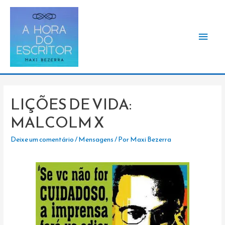
Men
princ
LIÇÕES DE VIDA:
MALCOLM X
Deixe um comentário
/
Mensagens
/ Por
Maxi Bezerra