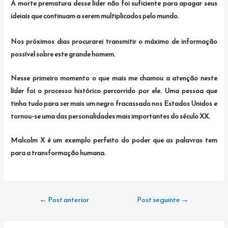
A morte prematura desse lider não foi suficiente para apagar seus
ideiais que continuam a serem multiplicados pelo mundo.
Nos próximos dias procurarei transmitir o máximo de informação
possível sobre este grande homem.
Nesse primeiro momento o que mais me chamou a atenção neste
líder foi o processo histórico percorrido por ele. Uma pessoa que
tinha tudo para ser mais um negro fracassado nos Estados Unidos e
tornou-se uma das personalidades mais importantes do século XX.
Malcolm X é um exemplo perfeito do poder que as palavras tem
para a transformação humana.
Navegação
←
Post anterior
Post seguinte
→
de