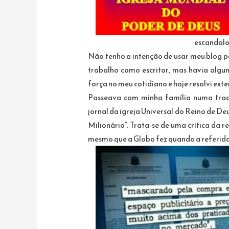
escandalo
Não tenho a intenção de usar meu blog p
trabalho como escritor, mas havia algu
força no meu cotidiano e hoje resolvi exte
Passeava com minha família numa tra
jornal da igreja Universal do Reino de D
Milionário”. Trata-se de uma crítica da 
mesmo que a Globo fez quando a referid