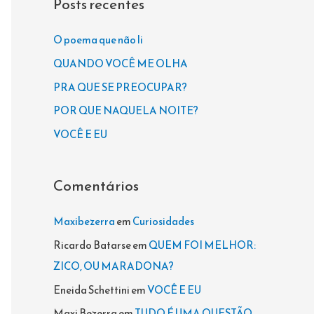
Posts recentes
u
i
O poema que não li
s
QUANDO VOCÊ ME OLHA
a
PRA QUE SE PREOCUPAR?
r
POR QUE NAQUELA NOITE?
p
VOCÊ E EU
o
r
Comentários
:
Maxibezerra
em
Curiosidades
Ricardo Batarse
em
QUEM FOI MELHOR:
ZICO, OU MARADONA?
Eneida Schettini
em
VOCÊ E EU
Maxi Bezerra
em
TUDO É UMA QUESTÃO