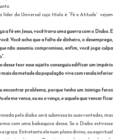
sunto.
íder da Universal cujo título é: “Fé e Atitude” vejam
 a fé em Jesus, você trava uma guerra com o Diabo. E
você. Você acha que a falta de dinheiro, o desemprego,
que não assumiu compromisso, enfim, você joga culpa
”.
desse teor esse sujeito conseguiu edificar um império
e mais da metade da população vive com renda inferior
vou encontrar problema, porque tenho um inimigo feroz
u ele me vence, ou eu o venço, e aquele que vencer ficar
dominada pelo diabo será submissa às suas vontades, mas
 Durma com uma babaquice dessa. Se o Diabo estivesse
 igreja. Entretanto ele num plano divino, ou espiritual