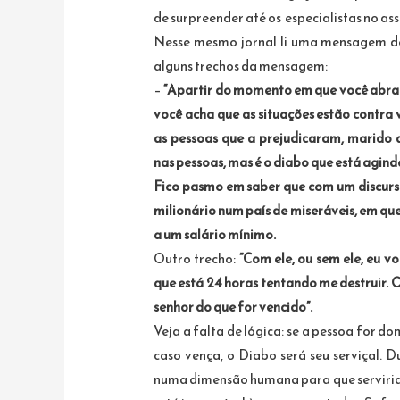
de surpreender até os especialistas no as
Nesse mesmo jornal li uma mensagem do l
alguns trechos da mensagem:
–
“Apartir do momento em que você abraça
você acha que as situações estão contra 
as pessoas que a prejudicaram, marido 
nas pessoas, mas é o diabo que está agindo
Fico pasmo em saber que com um discurso 
milionário num país de miseráveis, em qu
a um salário mínimo.
Outro trecho:
“Com ele, ou sem ele, eu 
que está 24 horas tentando me destruir. O
senhor do que for vencido”.
Veja a falta de lógica: se a pessoa for 
caso vença, o Diabo será seu serviçal.
numa dimensão humana para que serviria a