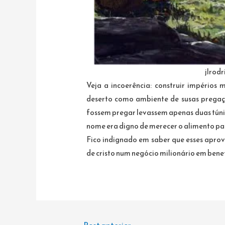
jlrod
Veja a incoerência: construir impérios 
deserto como ambiente de susas pregaç
fossem pregar levassem apenas duas túni
nome era digno de merecer o alimento par
Fico indignado em saber que esses apr
de cristo num negócio milionário em benef
Navegação
←
Post anterior