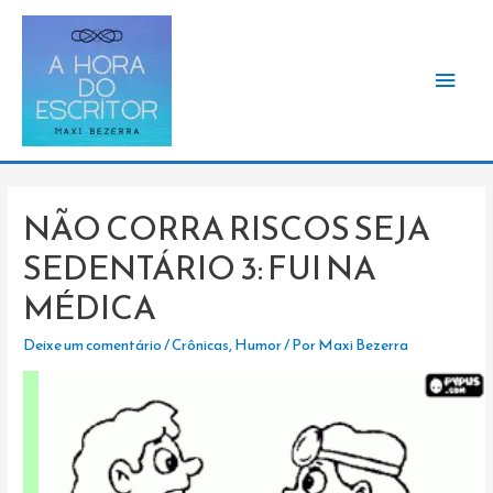
Men
princ
NÃO CORRA RISCOS SEJA
SEDENTÁRIO 3: FUI NA
MÉDICA
Deixe um comentário
/
Crônicas
,
Humor
/ Por
Maxi Bezerra