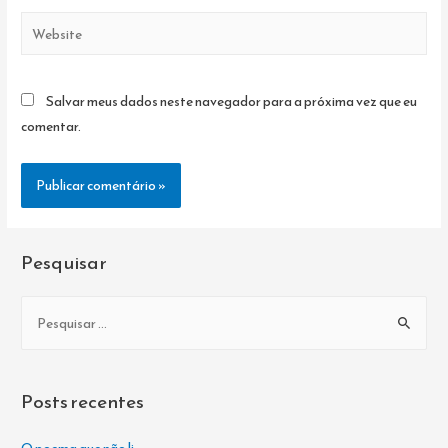
Website
Salvar meus dados neste navegador para a próxima vez que eu
comentar.
Pesquisar
P
e
s
q
Posts recentes
u
i