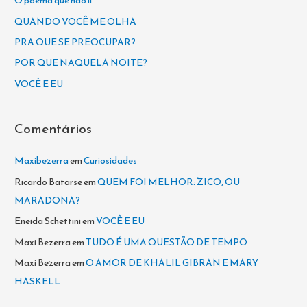
O poema que não li
s
QUANDO VOCÊ ME OLHA
a
PRA QUE SE PREOCUPAR?
r
POR QUE NAQUELA NOITE?
p
VOCÊ E EU
o
r
Comentários
:
Maxibezerra
em
Curiosidades
Ricardo Batarse
em
QUEM FOI MELHOR: ZICO, OU
MARADONA?
Eneida Schettini
em
VOCÊ E EU
Maxi Bezerra
em
TUDO É UMA QUESTÃO DE TEMPO
Maxi Bezerra
em
O AMOR DE KHALIL GIBRAN E MARY
HASKELL