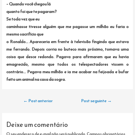
– Quando você chegou lá
quanto foi que te pagaram?
Se toda vez que eu
caminhasse tivesse alguém que me pagasse um milhão eu faria o
mesmo sacrifício que
o Ronaldo… Apareceria em frente à televisão fingindo que estava
me ferrando. Depois corria no buteco mais próximo, tomava uma
coisa que desce redondo. Pagava para afirmarem que eu havia
emagrecido, mesmo que todos os telespectadores vissem o
contrário… Pegava meu milhão e ia me acabar na feijoada e bufar
feito um animal na casa da sogra.
Navegação
←
Post anterior
Post seguinte
→
de
Post
Deixe um comentário
O seu endereço de e-mail não será publicado.
Campos obrigatórios