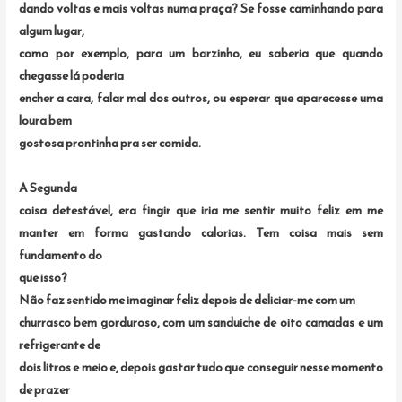
dando voltas e mais voltas numa praça? Se fosse caminhando para
algum lugar,
como por exemplo, para um barzinho, eu saberia que quando
chegasse lá poderia
encher a cara, falar mal dos outros, ou esperar que aparecesse uma
loura bem
gostosa prontinha pra ser comida.
A Segunda
coisa detestável, era fingir que iria me sentir muito feliz em me
manter em forma gastando calorias.
Tem coisa mais sem
fundamento do
que isso?
Não faz sentido me imaginar feliz depois de deliciar-me com um
churrasco bem gorduroso, com um sanduiche de oito camadas e um
refrigerante de
dois litros e meio e, depois gastar tudo que conseguir nesse momento
de prazer