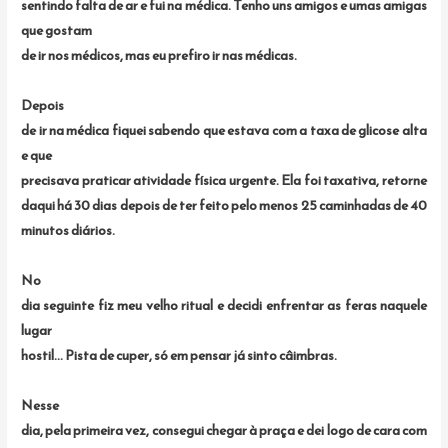
sentindo falta de ar e fui na médica. Tenho uns amigos e umas amigas
que gostam
de ir nos médicos, mas eu prefiro ir nas médicas.
Depois
de ir na médica fiquei sabendo que estava com a taxa de glicose alta
e que
precisava praticar atividade física urgente. Ela foi taxativa, retorne
daqui há 30 dias depois de ter feito pelo menos 25 caminhadas de 40
minutos diários.
No
dia seguinte fiz meu velho ritual e decidi enfrentar as feras naquele
lugar
hostil… Pista de cuper, só em pensar já sinto câimbras.
Nesse
dia, pela primeira vez, consegui chegar à praça e dei logo de cara com