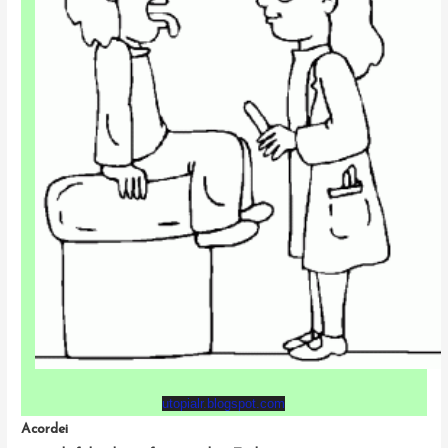
utopialr.blogspot.com
Acordei