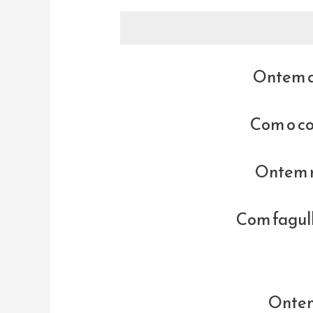
Ontem a
Com o co
Ontem r
Com fagulh
Ontem