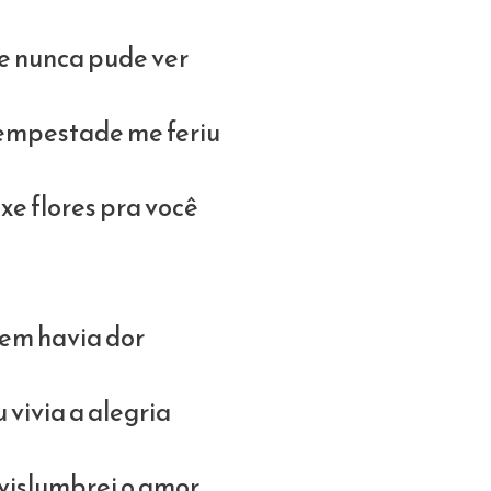
e nunca pude ver
empestade me feriu
xe flores pra você
em havia dor
 vivia a alegria
islumbrei o amor