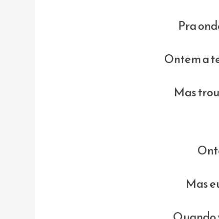
Pra ond
Ontem a t
Mas trou
Ont
Mas eu
Quando v