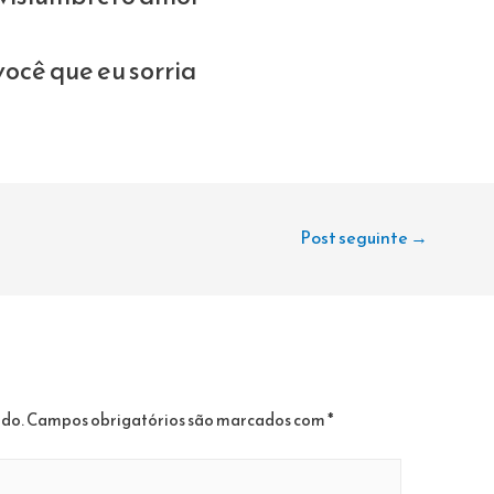
você que eu sorria
Post seguinte
→
ado.
Campos obrigatórios são marcados com
*