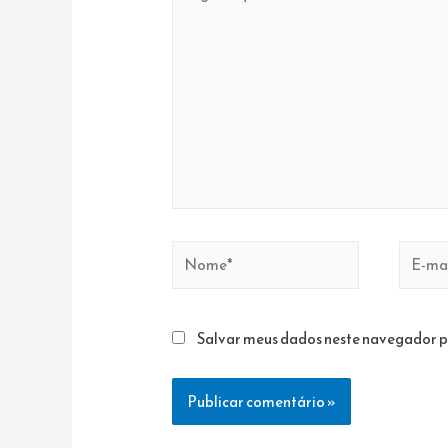
aqui...
Nome*
E-
mail*
Salvar meus dados neste navegador p