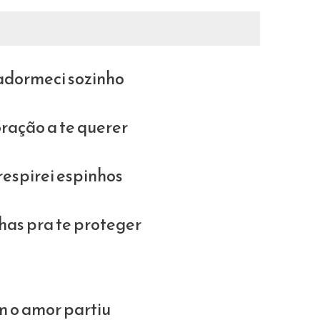
dormeci sozinho
ração a te querer
espirei espinhos
as pra te proteger
 o amor partiu