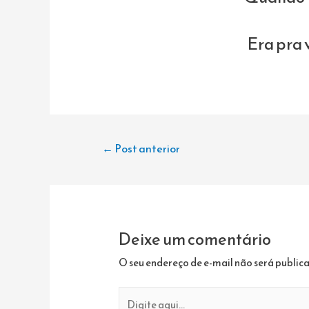
Era pra 
Navegação
←
Post anterior
de
Post
Deixe um comentário
O seu endereço de e-mail não será public
Digite