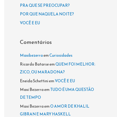
a
PRA QUE SE PREOCUPAR?
r
POR QUE NAQUELA NOITE?
p
VOCÊ E EU
o
r
Comentários
:
Maxibezerra
em
Curiosidades
Ricardo Batarse
em
QUEM FOI MELHOR:
ZICO, OU MARADONA?
Eneida Schettini
em
VOCÊ E EU
Maxi Bezerra
em
TUDO É UMA QUESTÃO
DE TEMPO
Maxi Bezerra
em
O AMOR DE KHALIL
GIBRAN E MARY HASKELL