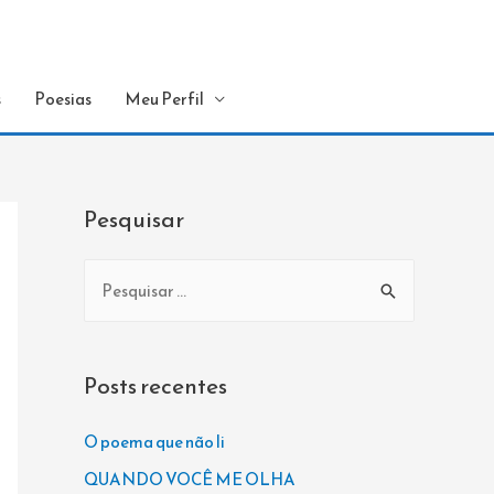
s
Poesias
Meu Perfil
Pesquisar
P
e
s
q
Posts recentes
u
i
O poema que não li
s
QUANDO VOCÊ ME OLHA