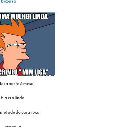
 Bezerra
leza posta à mesa
Ela era linda
 metade da cara roxa
Era coxa