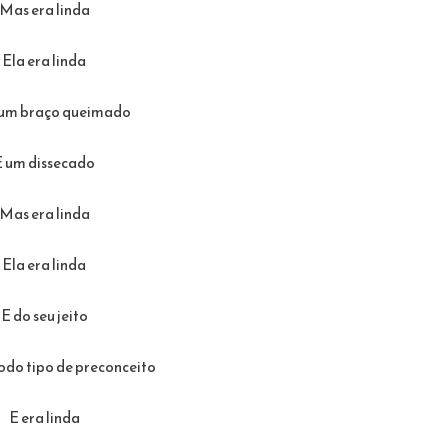
Mas era linda
Ela era linda
 um braço queimado
E um dissecado
Mas era linda
Ela era linda
E do seu jeito
odo tipo de preconceito
E era linda