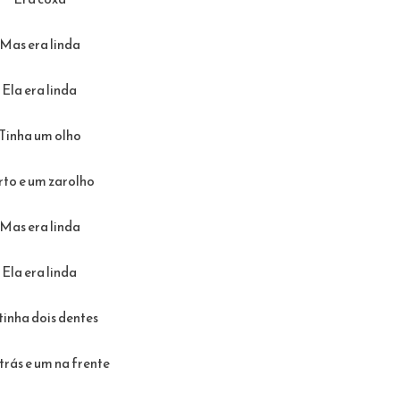
Mas era linda
Ela era linda
Tinha um olho
rto e um zarolho
Mas era linda
Ela era linda
tinha dois dentes
rás e um na frente