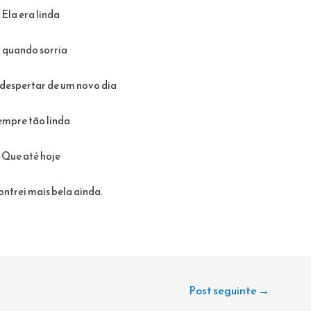
Ela era linda
 quando sorria
despertar de um novo dia
empre tão linda
Que até hoje
ntrei mais bela ainda.
Post seguinte
→