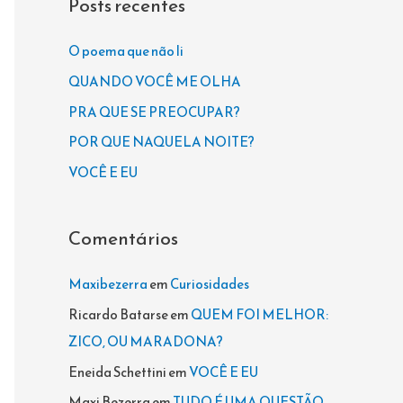
Posts recentes
u
i
O poema que não li
s
QUANDO VOCÊ ME OLHA
a
PRA QUE SE PREOCUPAR?
r
POR QUE NAQUELA NOITE?
p
VOCÊ E EU
o
r
Comentários
:
Maxibezerra
em
Curiosidades
Ricardo Batarse
em
QUEM FOI MELHOR:
ZICO, OU MARADONA?
Eneida Schettini
em
VOCÊ E EU
Maxi Bezerra
em
TUDO É UMA QUESTÃO