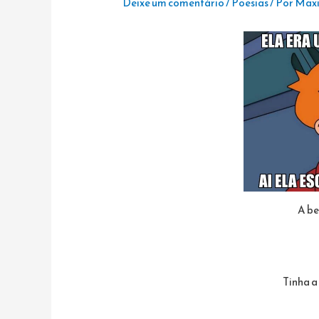
Deixe um comentário
/
Poesias
/ Por
Maxi
A be
Tinha a