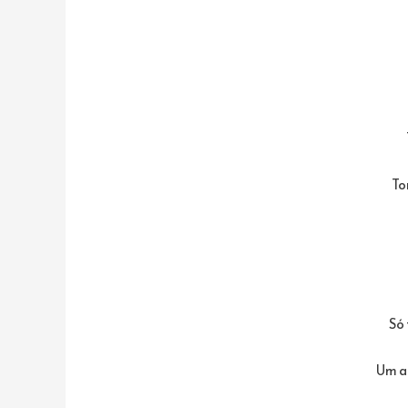
To
Só 
Um at