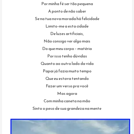
Por minha fé ser tão pequena
A ponto de não saber
Se na tua nova morada há felicidade
Limito-me a esta cidade
De luzes artificiais,
Não consigo ver algo mais
Do que meu corpo – matéria
Por isso tenho dúvidas
Quanto ao outro lado da vida
Papai já fazia muito tempo
Que eu estava tentando
Fazer um verso pra você
Mas agora
Com minha caneta na mão
Sinto o peso de sua grandeza na mente