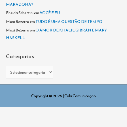
MARADONA?
Eneida Schettini
em
VOCÊ E EU
Maxi Bezerra
em
TUDO É UMA QUESTÃO DE TEMPO
Maxi Bezerra
em
O AMOR DE KHALIL GIBRAN E MARY
HASKELL
Categorias
C
a
t
e
Copyright © 2026
| Caki Comunicação
g
o
r
i