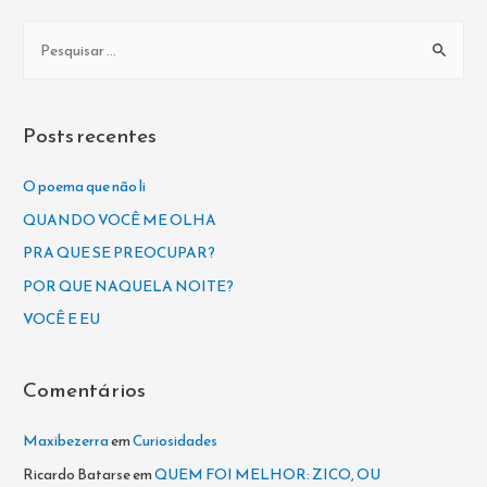
P
e
s
q
Posts recentes
u
i
O poema que não li
s
QUANDO VOCÊ ME OLHA
a
PRA QUE SE PREOCUPAR?
r
POR QUE NAQUELA NOITE?
p
VOCÊ E EU
o
r
Comentários
:
Maxibezerra
em
Curiosidades
Ricardo Batarse
em
QUEM FOI MELHOR: ZICO, OU