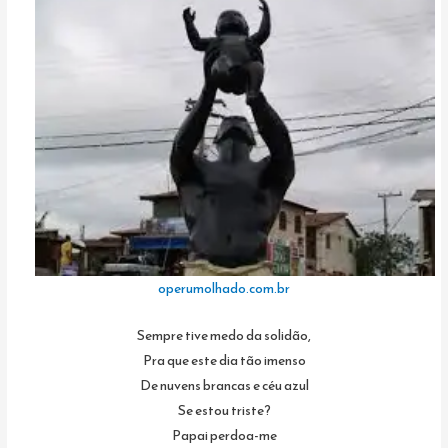
operumolhado.com.br
Sempre tive medo da solidão,
Pra que este dia tão imenso
De nuvens brancas e céu azul
Se estou triste?
Papai perdoa-me