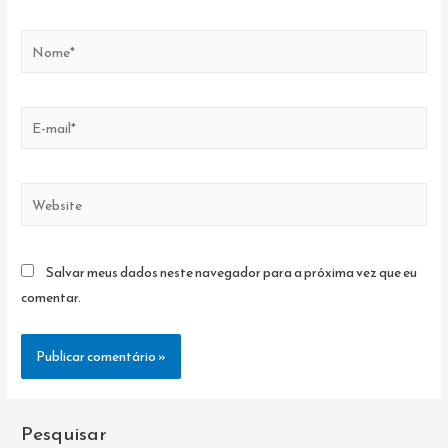
Nome*
E-
mail*
Website
Salvar meus dados neste navegador para a próxima vez que eu
comentar.
Pesquisar