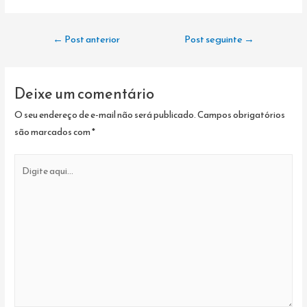
Navegação
←
Post anterior
Post seguinte
→
de
Post
Deixe um comentário
O seu endereço de e-mail não será publicado.
Campos obrigatórios
são marcados com
*
Digite
aqui...