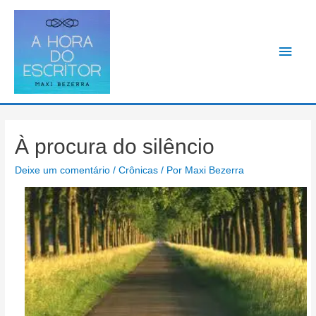
Men
princ
À procura do silêncio
Deixe um comentário
/
Crônicas
/ Por
Maxi Bezerra