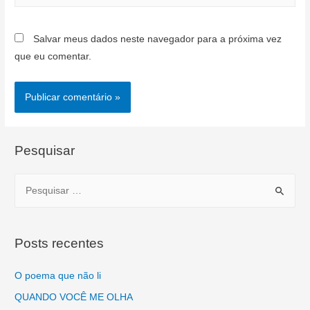
Salvar meus dados neste navegador para a próxima vez
que eu comentar.
Pesquisar
P
e
s
q
Posts recentes
u
i
O poema que não li
s
QUANDO VOCÊ ME OLHA