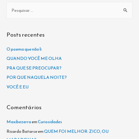
P
e
s
q
Posts recentes
u
i
O poema que não li
s
QUANDO VOCÊ ME OLHA
a
PRA QUE SE PREOCUPAR?
r
POR QUE NAQUELA NOITE?
p
VOCÊ E EU
o
r
Comentários
:
Maxibezerra
em
Curiosidades
Ricardo Batarse
em
QUEM FOI MELHOR: ZICO, OU