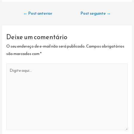
Navegação
←
Post anterior
Post seguinte
→
de
Post
Deixe um comentário
O seu endereço de e-mail não será publicado.
Campos obrigatórios
são marcados com
*
Digite
aqui...