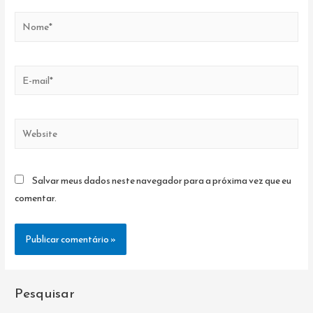
Nome*
E-
mail*
Website
Salvar meus dados neste navegador para a próxima vez que eu
comentar.
Pesquisar