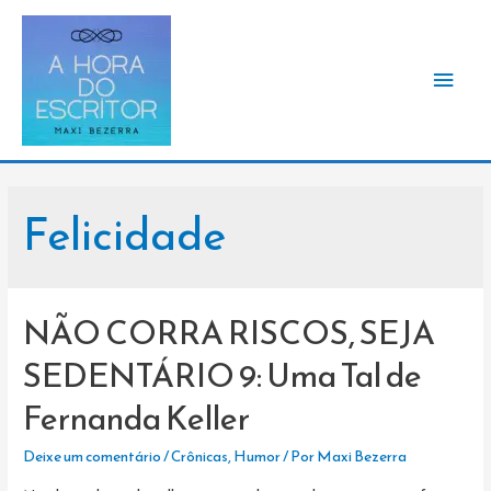
Men
princ
Felicidade
NÃO CORRA RISCOS, SEJA
SEDENTÁRIO 9: Uma Tal de
Fernanda Keller
Deixe um comentário
/
Crônicas
,
Humor
/ Por
Maxi Bezerra