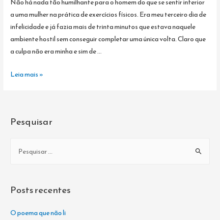
Não há nada tão humilhante para o homem do que se sentir inferior
a uma mulher na prática de exercícios físicos. Era meu terceiro dia de
infelicidade e já fazia mais de trinta minutos que estava naquele
ambiente hostil sem conseguir completar uma única volta. Claro que
a culpa não era minha e sim de …
NÃO
Leia mais »
CORRA
RISCOS,
SEJA
Pesquisar
SEDENTÁRIO
9:
P
Uma
e
Tal
s
de
q
Fernanda
Posts recentes
Keller
u
i
O poema que não li