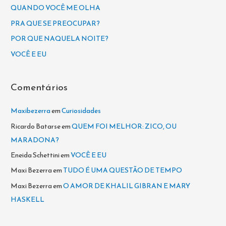
s
QUANDO VOCÊ ME OLHA
a
PRA QUE SE PREOCUPAR?
r
POR QUE NAQUELA NOITE?
p
VOCÊ E EU
o
r
Comentários
:
Maxibezerra
em
Curiosidades
Ricardo Batarse
em
QUEM FOI MELHOR: ZICO, OU
MARADONA?
Eneida Schettini
em
VOCÊ E EU
Maxi Bezerra
em
TUDO É UMA QUESTÃO DE TEMPO
Maxi Bezerra
em
O AMOR DE KHALIL GIBRAN E MARY
HASKELL