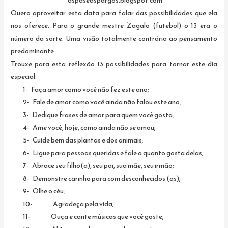
Quero aproveitar esta data para falar das possibilidades que ela
nos oferece. Para o grande mestre Zagalo (futebol) o 13 era o
número da sorte. Uma visão totalmente contrária ao pensamento
predominante.
Trouxe para esta reflexão 13 possibilidades para tornar este dia
especial:
1- Faça amor como você não fez este ano;
2- Fale de amor como você ainda não falou este ano;
3- Dedique frases de amor para quem você gosta;
4- Ame você, hoje, como ainda não se amou;
5- Cuide bem das plantas e dos animais;
6- Ligue para pessoas queridas e fale o quanto gosta delas;
7- Abrace seu filho(a), seu pai, sua mãe, seu irmão;
8- Demonstre carinho para com desconhecidos (as);
9- Olhe o céu;
10- Agradeça pela vida;
11- Ouça e cante músicas que você goste;