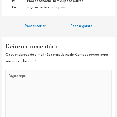
12- Não se condene, nem culpe os outros;
13- Faça este dia valar apena.
Navegação
←
Post anterior
Post seguinte
→
de
Post
Deixe um comentário
O seu endereço de e-mail não será publicado.
Campos obrigatórios
são marcados com
*
Digite
aqui...