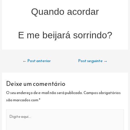
Quando acordar
E me beijará sorrindo?
Navegação
←
Post anterior
Post seguinte
→
de
Post
Deixe um comentário
O seu endereço de e-mail não será publicado.
Campos obrigatórios
são marcados com
*
Digite
aqui...