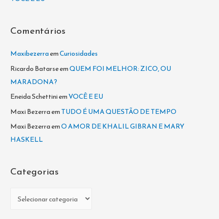
o
r
Comentários
:
Maxibezerra
em
Curiosidades
Ricardo Batarse
em
QUEM FOI MELHOR: ZICO, OU
MARADONA?
Eneida Schettini
em
VOCÊ E EU
Maxi Bezerra
em
TUDO É UMA QUESTÃO DE TEMPO
Maxi Bezerra
em
O AMOR DE KHALIL GIBRAN E MARY
HASKELL
Categorias
C
a