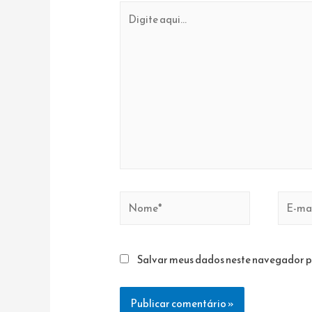
Digite
aqui...
Nome*
E-
mail*
Salvar meus dados neste navegador p