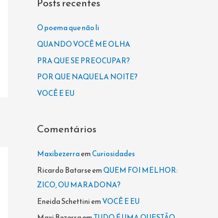
Posts recentes
u
i
O poema que não li
s
QUANDO VOCÊ ME OLHA
a
PRA QUE SE PREOCUPAR?
r
POR QUE NAQUELA NOITE?
p
VOCÊ E EU
o
r
Comentários
:
Maxibezerra
em
Curiosidades
Ricardo Batarse
em
QUEM FOI MELHOR:
ZICO, OU MARADONA?
Eneida Schettini
em
VOCÊ E EU
Maxi Bezerra
em
TUDO É UMA QUESTÃO