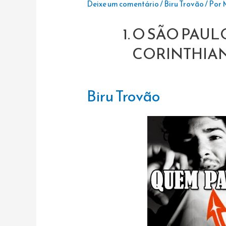
Deixe um comentário
/
Biru Trovão
/ Por
O SÃO PAUL
CORINTHIAN
Biru Trovão