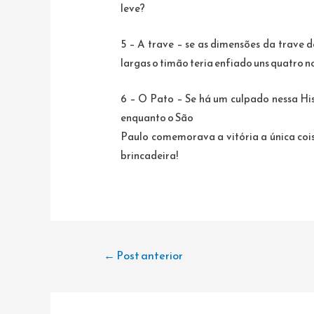
leve?
5 – A trave – se as dimensões da trave 
largas o timão teria enfiado uns quatro n
6 – O Pato – Se há um culpado nessa His
enquanto o São
Paulo comemorava a vitória a única cois
brincadeira!
Navegação
←
Post anterior
de
Post