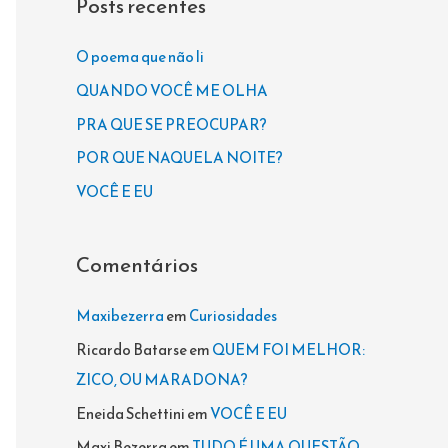
Posts recentes
u
i
O poema que não li
s
QUANDO VOCÊ ME OLHA
a
PRA QUE SE PREOCUPAR?
r
POR QUE NAQUELA NOITE?
p
VOCÊ E EU
o
r
Comentários
:
Maxibezerra
em
Curiosidades
Ricardo Batarse
em
QUEM FOI MELHOR:
ZICO, OU MARADONA?
Eneida Schettini
em
VOCÊ E EU
Maxi Bezerra
em
TUDO É UMA QUESTÃO