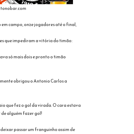
tonobar.com
 em campo, onze jogadores até o final,
res que impediram a vitória do timão:
tava só mais dois e pronto o timão
esmente obrigou o Antonio Carlos a
o que fez o gol da virada. O cara estava
 de alguém fazer gol!
a deixar passar um franguinho assim de