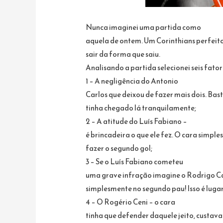
Nunca imaginei uma partida como
aquela de ontem. Um Corinthians perfeito
sair da forma que saiu.
Analisando a partida selecionei seis fato
1 – A negligência do Antonio
Carlos que deixou de fazer mais dois. Bas
tinha chegado lá tranquilamente;
2 – A atitude do Luís Fabiano –
é brincadeira o que ele fez. O cara simpl
fazer o segundo gol;
3 – Se o Luís Fabiano cometeu
uma grave infração imagine o Rodrigo Cai
simplesmente no segundo pau! Isso é lugar
4 – O Rogério Ceni – o cara
tinha que defender daquele jeito, custav