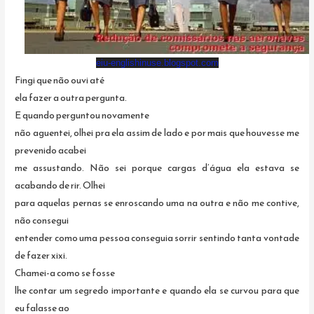
eiu-englishinuse.blogspot.com
Fingi que não ouvi até
ela fazer a outra pergunta.
E quando perguntou novamente
não aguentei, olhei pra ela assim de lado e por mais que houvesse me
prevenido acabei
me assustando. Não sei porque cargas d’água ela estava se
acabando de rir. Olhei
para aquelas pernas se enroscando uma na outra e não me contive,
não consegui
entender como uma pessoa conseguia sorrir sentindo tanta vontade
de fazer xixi.
Chamei-a como se fosse
lhe contar um segredo importante e quando ela se curvou para que
eu falasse ao