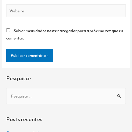
Website
Salvar meus dados neste navegador para a próxima vez que eu
comentar.
Pesquisar
P
e
s
q
Posts recentes
u
i