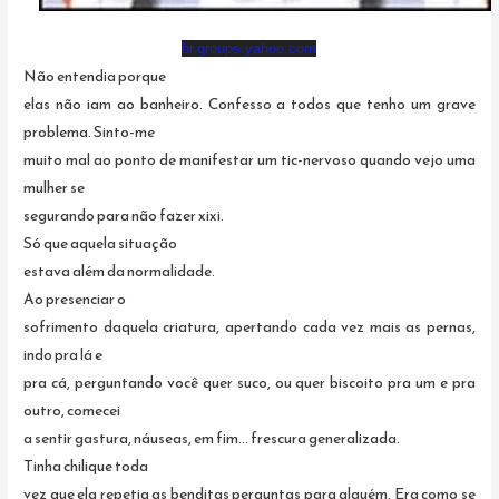
br.groups.yahoo.com
Não entendia porque
elas não iam ao banheiro. Confesso a todos que tenho um grave
problema. Sinto-me
muito mal ao ponto de manifestar um tic-nervoso quando vejo uma
mulher se
segurando para não fazer xixi.
Só que aquela situação
estava além da normalidade.
Ao presenciar o
sofrimento daquela criatura, apertando cada vez mais as pernas,
indo pra lá e
pra cá, perguntando você quer suco, ou quer biscoito pra um e pra
outro, comecei
a sentir gastura, náuseas, em fim… frescura generalizada.
Tinha chilique toda
vez que ela repetia as benditas perguntas para alguém. Era como se