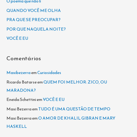
O poema que não li
s
QUANDO VOCÊ ME OLHA
a
PRA QUE SE PREOCUPAR?
r
POR QUE NAQUELA NOITE?
p
VOCÊ E EU
o
r
Comentários
:
Maxibezerra
em
Curiosidades
Ricardo Batarse
em
QUEM FOI MELHOR: ZICO, OU
MARADONA?
Eneida Schettini
em
VOCÊ E EU
Maxi Bezerra
em
TUDO É UMA QUESTÃO DE TEMPO
Maxi Bezerra
em
O AMOR DE KHALIL GIBRAN E MARY
HASKELL