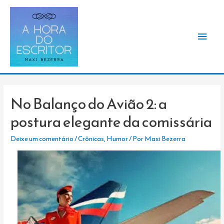
Men
princ
No Balanço do Avião 2: a
postura elegante da comissária
Deixe um comentário
/
Crônicas
,
Humor
/ Por
Maxi Bezerra