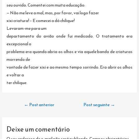
seu ouvido. Comentei com muita educação:
— Não me leve a mal, mas, por favor, vai logo fazer
xixi criatura! – E comecei a dá chilique!
Levaram-me para um
departamento do avião onde fui medicado. O tratamento era
excepcional o
problema era quando abria os olhos e via aquele bando de criaturas
morrendo de
vontade de fazer xixi e ao mesmo tempo sorrindo. Era abrir os olhos
e voltar a
ter chilique.
Navegação
←
Post anterior
Post seguinte
→
de
Post
Deixe um comentário
O seu endereço de e-mail não será publicado.
Campos obrigatórios