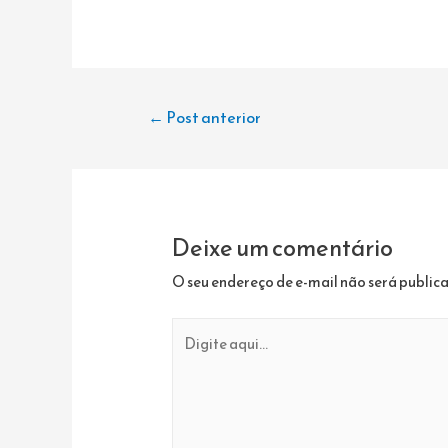
Navegação
←
Post anterior
de
Post
Deixe um comentário
O seu endereço de e-mail não será public
Digite
aqui...