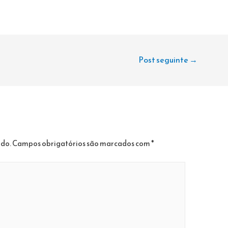
Post seguinte
→
ado.
Campos obrigatórios são marcados com
*