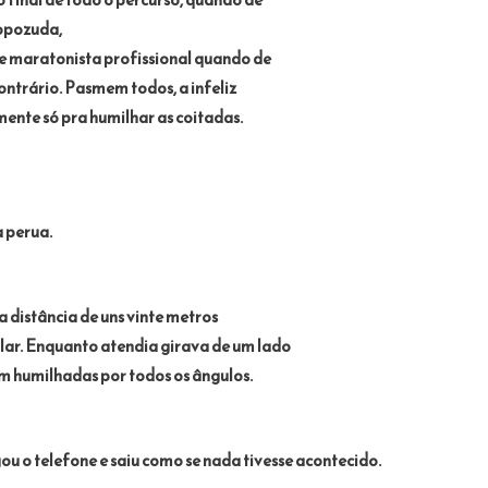
popozuda,
e maratonista profissional quando de
ontrário. Pasmem todos, a infeliz
nte só pra humilhar as coitadas.
a perua.
distância de uns vinte metros
lar. Enquanto atendia girava de um lado
em humilhadas por todos os ângulos.
u o telefone e saiu como se nada tivesse acontecido.