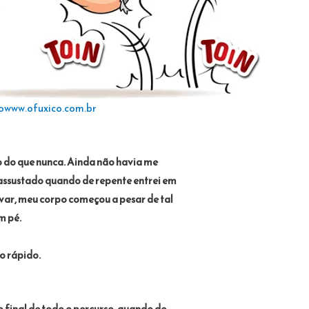
o
www.ofuxico.com.br
 do que nunca. Ainda não havia me
 assustado quando de repente entrei em
var, meu corpo começou a pesar de tal
m pé.
o rápido.
 final de todo o percurso, quando de