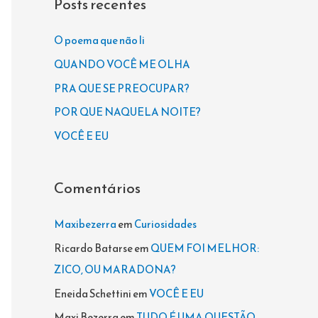
Posts recentes
u
i
O poema que não li
s
QUANDO VOCÊ ME OLHA
a
PRA QUE SE PREOCUPAR?
r
POR QUE NAQUELA NOITE?
p
VOCÊ E EU
o
r
Comentários
:
Maxibezerra
em
Curiosidades
Ricardo Batarse
em
QUEM FOI MELHOR:
ZICO, OU MARADONA?
Eneida Schettini
em
VOCÊ E EU
Maxi Bezerra
em
TUDO É UMA QUESTÃO