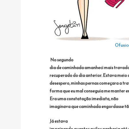
Ofuxic
No segundo
dia de caminhada amanheci mais travado
recuperado do dia anterior. Estava meio
desespero, minhas pernas começara a tra
forma que eu mal conseguia me manter e
Era uma constatação imediata, não
imaginava que caminhada engordasse tã
Já estava
imaginando quantos quilos ganharia até o