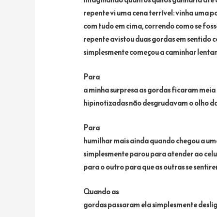
repente vi uma cena terrível: vinha uma 
com tudo em cima, correndo como se foss
repente avistou duas gordas em sentido c
simplesmente começou a caminhar lentame
Para
a minha surpresa as gordas ficaram meia
hipinotizadas não desgrudavam o olho d
Para
humilhar mais ainda quando chegou a uma 
simplesmente parou para atender ao celu
para o outro para que as outras se sentir
Quando as
gordas passaram ela simplesmente desligo