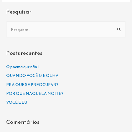
Pesquisar
P
e
s
q
Posts recentes
u
i
O poema que não li
s
QUANDO VOCÊ ME OLHA
a
PRA QUE SE PREOCUPAR?
r
POR QUE NAQUELA NOITE?
p
VOCÊ E EU
o
r
Comentários
: