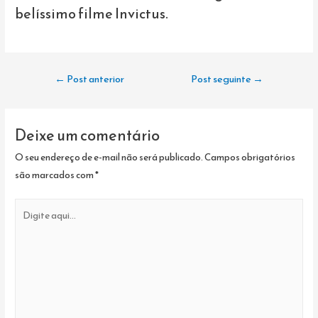
belíssimo filme Invictus.
Navegação
←
Post anterior
Post seguinte
→
de
Post
Deixe um comentário
O seu endereço de e-mail não será publicado.
Campos obrigatórios
são marcados com
*
Digite
aqui...