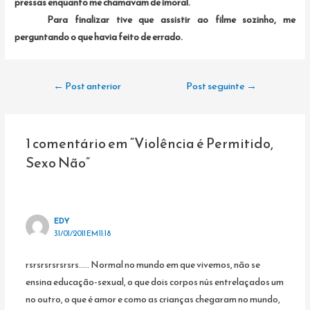
pressas enquanto me chamavam de imoral.
Para finalizar tive que assistir ao filme sozinho, me
perguntando o que havia feito de errado.
Navegação
←
Post anterior
Post seguinte
→
de
Post
1 comentário em “Violência é Permitido,
Sexo Não”
EDY
31/01/2011 EM 11:18
rsrsrsrsrsrsrs….. Normal no mundo em que vivemos, não se
ensina educação-sexual, o que dois corpos nús entrelaçados um
no outro, o que é amor e como as crianças chegaram no mundo,