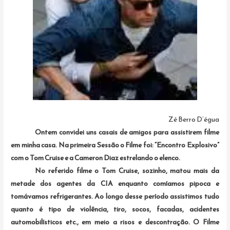
Zé Berro D’égua
Ontem convidei uns casais de amigos para assistirem filme
em minha casa. Na primeira Sessão o Filme foi: “Encontro Explosivo”
com o Tom Cruise e a Cameron Diaz estrelando o elenco.
No referido filme o Tom Cruise, sozinho, matou mais da
metade dos agentes da CIA enquanto comíamos pipoca e
tomávamos refrigerantes. Ao longo desse período assistimos tudo
quanto é tipo de violência, tiro, socos, facadas, acidentes
automobilísticos etc., em meio a risos e descontração. O Filme