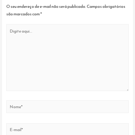
O seu endereço de e-mail não será publicado.
Campos obrigatórios
são marcados com
*
Digite
aqui...
Nome*
E-
mail*