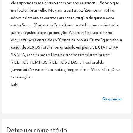
elas aprendem sozinhas ou com pessoas erradas…. Sabe o que
me fez lembrar velho Max, uma certa vez fizemos um retiro,
não mim lembro se estavas presente, virgília de quinta para
sexta Santa (Paixão de Cristo) e na sexta ficamos o dia todo
juntos seguindo a programação. A tarde já na sexta tinha
alguns filmes e entre eles o "Conde de Monte Cristo" que tinham
cenas de SEXOS foi um horror aquilo em plena SEXTA FEIRA
SANTA, escolhemos o filme pela capa rsrsrsrsrsrsrsrsrsrs
VELHOS TEMPOS, VELHOS DIAS…. "Pastoral da
Juventude" meus melhores dias, longos dias…. Valeu Max, Deus
te abençõe.
Edy
Responder
Deixe um comentário