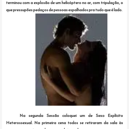
terminou com a explosão de um helicóptero no ar, com tripulação, o
que pressupões pedaços de pessoas espalhados pra tudo que é lado.
Na segunda Sessão coloquei um de Sexo Explícito
Heterossexual. Na primeira cena todos se retiraram da sala às