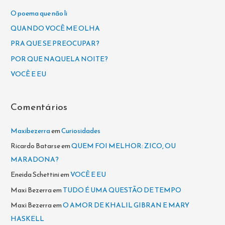
i
O poema que não li
s
QUANDO VOCÊ ME OLHA
a
PRA QUE SE PREOCUPAR?
r
POR QUE NAQUELA NOITE?
p
VOCÊ E EU
o
r
Comentários
:
Maxibezerra
em
Curiosidades
Ricardo Batarse
em
QUEM FOI MELHOR: ZICO, OU
MARADONA?
Eneida Schettini
em
VOCÊ E EU
Maxi Bezerra
em
TUDO É UMA QUESTÃO DE TEMPO
Maxi Bezerra
em
O AMOR DE KHALIL GIBRAN E MARY
HASKELL