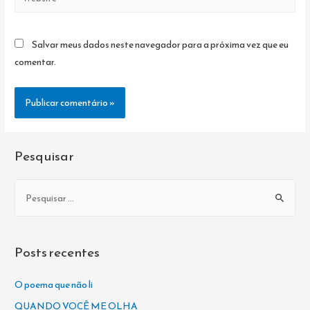
Salvar meus dados neste navegador para a próxima vez que eu
comentar.
Pesquisar
P
e
s
q
Posts recentes
u
i
O poema que não li
s
QUANDO VOCÊ ME OLHA