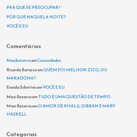
a
PRA QUE SE PREOCUPAR?
r
POR QUE NAQUELA NOITE?
p
VOCÊ E EU
o
r
Comentários
:
Maxibezerra
em
Curiosidades
Ricardo Batarse
em
QUEM FOI MELHOR: ZICO, OU
MARADONA?
Eneida Schettini
em
VOCÊ E EU
Maxi Bezerra
em
TUDO É UMA QUESTÃO DE TEMPO
Maxi Bezerra
em
O AMOR DE KHALIL GIBRAN E MARY
HASKELL
Categorias