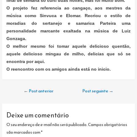
final de semana só curti duas noites, mas foi muito bom.
O projeto fez referencia ao cangaço, aos mestres da
música como Sinvuca e Elomar. Recriou o estilo de
moradias do sertanejo e samarica Parteira uma
personalidade marcante exaltada na música de Luiz
Gonzaga.
O melhor mesmo foi tomar aquele delicioso quentão,
aquele delicioso mingau de milho, delicias que só se
encontra por aqui.
O reencontro com os amigos ainda está no inicio.
Navegação
←
Post anterior
Post seguinte
→
de
Post
Deixe um comentário
O seu endereço de e-mail não será publicado.
Campos obrigatórios
são marcados com
*