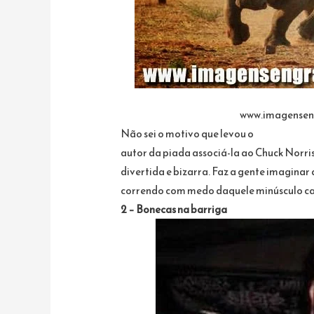
www.imagensen
Não sei o motivo que levou o
autor da piada associá-la ao Chuck Norri
divertida e bizarra. Faz a gente imagina
correndo com medo daquele minúsculo ca
2 – Bonecas na barriga