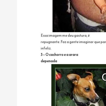
Essa imagem me deu gastura, é
repugnante. Faz a gente imaginar que pa
infeliz.
3 – O cachorro e a arara
depenada