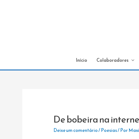
Início
Colaboradores
De bobeira na interne
Deixe um comentário
/
Poesias
/ Por
Maxi