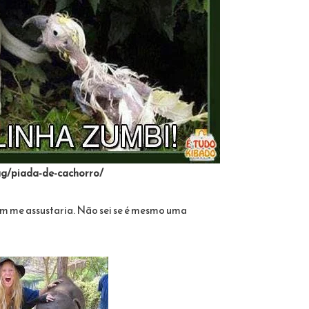
ag/piada-de-cachorro/
ém me assustaria. Não sei se é mesmo uma