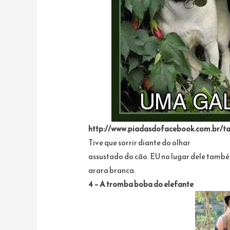
http://www.piadasdofacebook.com.br/t
Tive que sorrir diante do olhar
assustado do cão. EU no lugar dele tamb
arara branca.
4 – A tromba boba do elefante