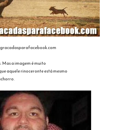
gracadasparafacebook.com
s. Mas a imagem é muito
r que aquele rinoceronte está mesmo
chorro.