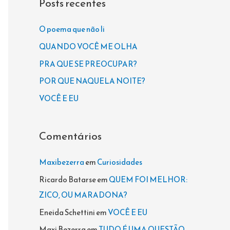
Posts recentes
u
i
O poema que não li
s
QUANDO VOCÊ ME OLHA
a
PRA QUE SE PREOCUPAR?
r
POR QUE NAQUELA NOITE?
p
VOCÊ E EU
o
r
Comentários
:
Maxibezerra
em
Curiosidades
Ricardo Batarse
em
QUEM FOI MELHOR:
ZICO, OU MARADONA?
Eneida Schettini
em
VOCÊ E EU
Maxi Bezerra
em
TUDO É UMA QUESTÃO