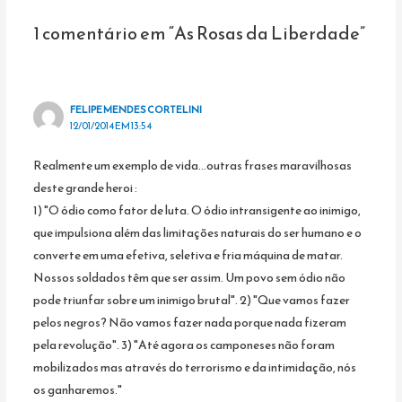
Post
1 comentário em “As Rosas da Liberdade”
FELIPE MENDES CORTELINI
12/01/2014 EM 13:54
Realmente um exemplo de vida…outras frases maravilhosas
deste grande heroi :
1) "O ódio como fator de luta. O ódio intransigente ao inimigo,
que impulsiona além das limitações naturais do ser humano e o
converte em uma efetiva, seletiva e fria máquina de matar.
Nossos soldados têm que ser assim. Um povo sem ódio não
pode triunfar sobre um inimigo brutal". 2) "Que vamos fazer
pelos negros? Não vamos fazer nada porque nada fizeram
pela revolução". 3) "Até agora os camponeses não foram
mobilizados mas através do terrorismo e da intimidação, nós
os ganharemos."