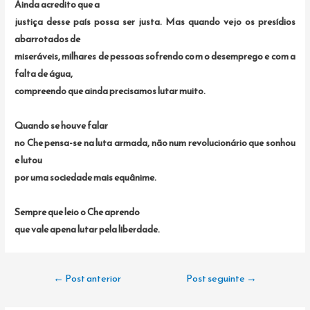
Ainda acredito que a
justiça desse país possa ser justa. Mas quando vejo os presídios
abarrotados de
miseráveis, milhares de pessoas sofrendo com o desemprego e com a
falta de água,
compreendo que ainda precisamos lutar muito.
Quando se houve falar
no Che pensa-se na luta armada, não num revolucionário que sonhou
e lutou
por uma sociedade mais equânime.
Sempre que leio o Che aprendo
que vale apena lutar pela liberdade.
Navegação
←
Post anterior
Post seguinte
→
de