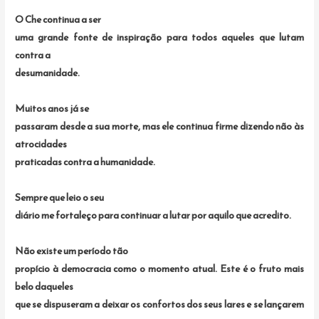
O Che continua a ser
uma grande fonte de inspiração para todos aqueles que lutam
contra a
desumanidade.
Muitos anos já se
passaram desde a sua morte, mas ele continua firme dizendo não às
atrocidades
praticadas contra a humanidade.
Sempre que leio o seu
diário me fortaleço para continuar a lutar por aquilo que acredito.
Não existe um período tão
propício à democracia como o momento atual. Este é o fruto mais
belo daqueles
que se dispuseram a deixar os confortos dos seus lares e se lançarem