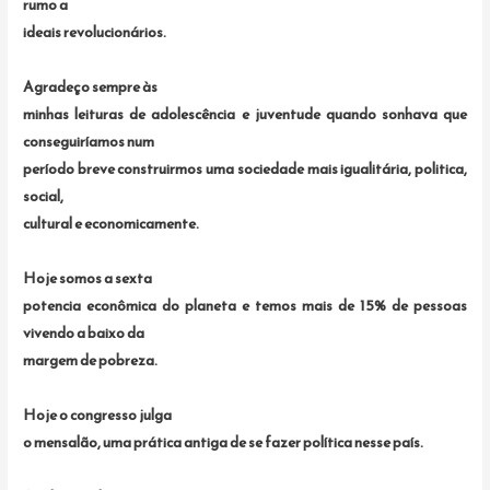
rumo a
ideais revolucionários.
Agradeço sempre às
minhas leituras de adolescência e juventude quando sonhava que
conseguiríamos num
período breve construirmos uma sociedade mais igualitária, politica,
social,
cultural e economicamente.
Hoje somos a sexta
potencia econômica do planeta e temos mais de 15% de pessoas
vivendo a baixo da
margem de pobreza.
Hoje o congresso julga
o mensalão, uma prática antiga de se fazer política nesse país.