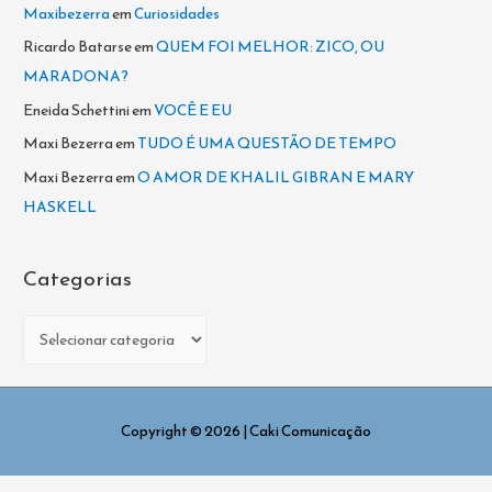
Maxibezerra
em
Curiosidades
Ricardo Batarse
em
QUEM FOI MELHOR: ZICO, OU
MARADONA?
Eneida Schettini
em
VOCÊ E EU
Maxi Bezerra
em
TUDO É UMA QUESTÃO DE TEMPO
Maxi Bezerra
em
O AMOR DE KHALIL GIBRAN E MARY
HASKELL
Categorias
C
a
t
e
Copyright © 2026
| Caki Comunicação
g
o