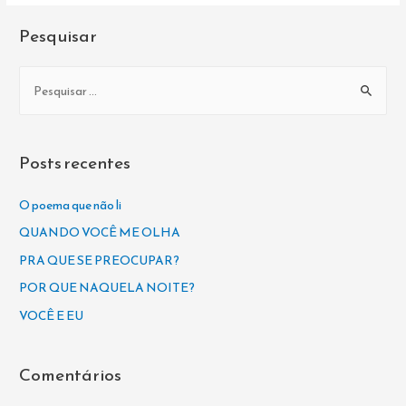
Pesquisar
P
e
s
q
Posts recentes
u
i
O poema que não li
s
QUANDO VOCÊ ME OLHA
a
PRA QUE SE PREOCUPAR?
r
POR QUE NAQUELA NOITE?
p
VOCÊ E EU
o
r
Comentários
: