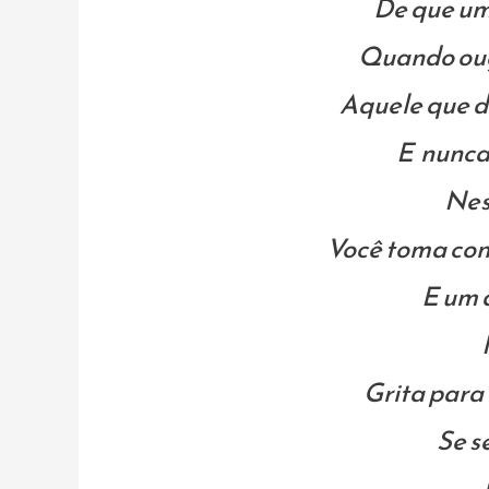
De que um 
Quando ouço
Aquele que di
E nunca
Nes
Você toma co
E um 
Grita para
Se s