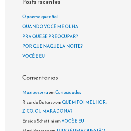
Posts recentes
u
i
O poema que não li
s
QUANDO VOCÊ ME OLHA
a
PRA QUE SE PREOCUPAR?
r
POR QUE NAQUELA NOITE?
p
VOCÊ E EU
o
r
Comentários
:
Maxibezerra
em
Curiosidades
Ricardo Batarse
em
QUEM FOI MELHOR:
ZICO, OU MARADONA?
Eneida Schettini
em
VOCÊ E EU
Maxi Bezerra
em
TUDO É UMA QUESTÃO