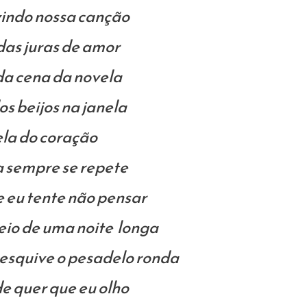
indo nossa canção
das juras de amor
a cena da novela
s beijos na janela
la do coração
 sempre se repete
e eu tente não pensar
eio de uma noite longa
 esquive o pesadelo ronda
e quer que eu olho