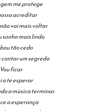
agem me protege
osso acreditar
não vai mais voltar
sonho mais lindo
bou tão cedo
 contar um segredo
Vou ficar
 a te esperar
o a música terminar.
ce a esperança