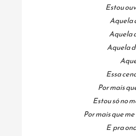
Estou ouv
Aquela 
Aquela d
Aquela do
Aque
Essa cena
Por mais qu
Estou só no m
Por mais que me
E pra ond