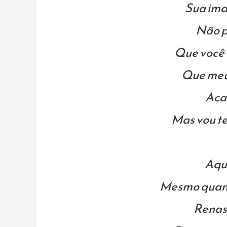
Sua im
Não p
Que você 
Que meu 
Aca
Mas vou te
Aqui
Mesmo quand
Renas