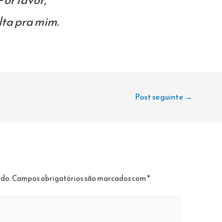
lta pra mim.
Post seguinte
→
ado.
Campos obrigatórios são marcados com
*