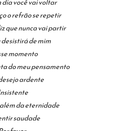
dia você vai voltar
 o refrão se repetir
z que nunca vai partir
 desistirá de mim
se momento
nta do meu pensamento
desejo ardente
Insistente
 além da eternidade
entir saudade
Por favor,