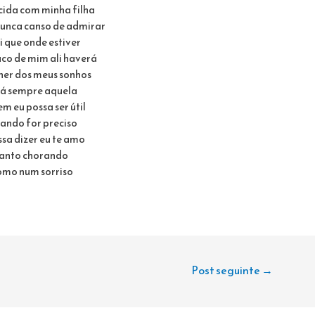
cida com minha filha
unca canso de admirar
i que onde estiver
co de mim ali haverá
her dos meus sonhos
á sempre aquela
m eu possa ser útil
ando for preciso
ssa dizer eu te amo
anto chorando
mo num sorriso
Post seguinte
→