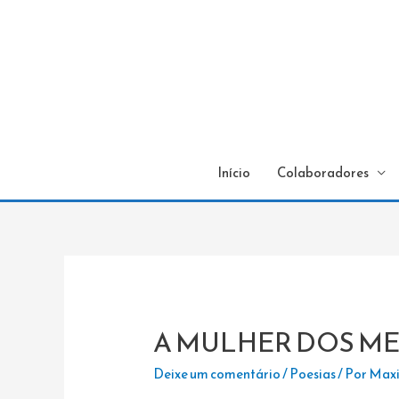
Início
Colaboradores
A MULHER DOS M
Deixe um comentário
/
Poesias
/ Por
Maxi