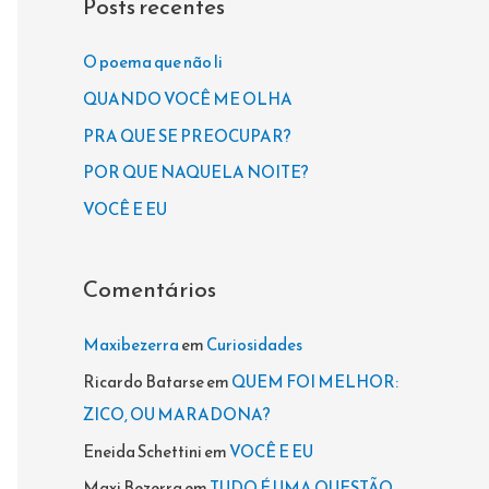
Posts recentes
u
i
O poema que não li
s
QUANDO VOCÊ ME OLHA
a
PRA QUE SE PREOCUPAR?
r
POR QUE NAQUELA NOITE?
p
VOCÊ E EU
o
r
Comentários
:
Maxibezerra
em
Curiosidades
Ricardo Batarse
em
QUEM FOI MELHOR:
ZICO, OU MARADONA?
Eneida Schettini
em
VOCÊ E EU
Maxi Bezerra
em
TUDO É UMA QUESTÃO