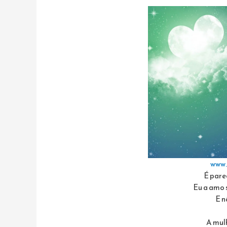
www.
É pare
Eu a amo 
E n
A mul