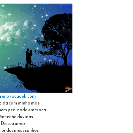
renovacaoeli.com
cida com minha mãe
sem pedi nada em troca
ão tenho dúvidas
Do seu amor
her dos meus sonhos