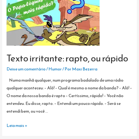
Texto irritante: rapto, ou rápido
Deixe um comentário
/
Humor
/ Por
Maxi Bezerra
Numa manhã qualquer, num programa badalado de uma rádio
qualquer aconteceu: – Alô! – Qual é mesmo o nome da banda? – Alô! –
O nome da nossa banda é rapto – Certíssimo, rápido! – Você não
entendeu. Eu disse, rapto. – Entendi um pouco rápido. – Será se
entendi bem, ou você …
Texto
Leia mais »
irritante: