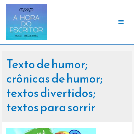
Men
princ
Texto de humor;
crônicas de humor;
textos divertidos;
textos para sorrir