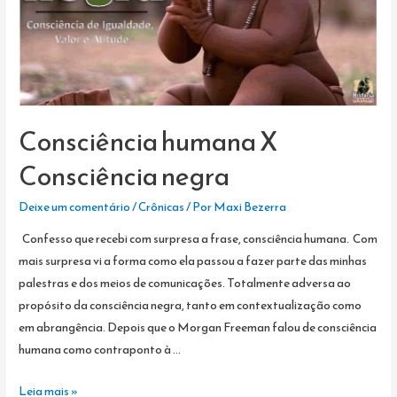
Consciência humana X
Consciência negra
Deixe um comentário
/
Crônicas
/ Por
Maxi Bezerra
Confesso que recebi com surpresa a frase, consciência humana. Com
mais surpresa vi a forma como ela passou a fazer parte das minhas
palestras e dos meios de comunicações. Totalmente adversa ao
propósito da consciência negra, tanto em contextualização como
em abrangência. Depois que o Morgan Freeman falou de consciência
humana como contraponto à …
Consciência
Leia mais »