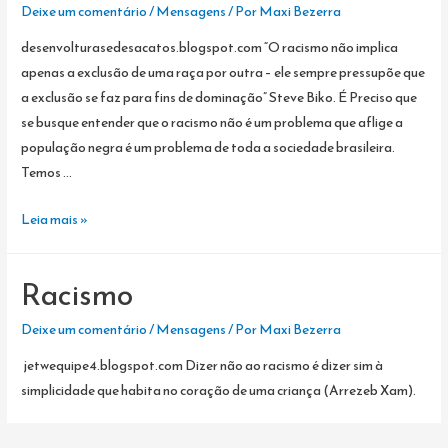
SEU
Deixe um comentário
/
Mensagens
/ Por
Maxi Bezerra
RACISMO
desenvolturasedesacatos.blogspot.com “O racismo não implica
apenas a exclusão de uma raça por outra – ele sempre pressupõe que
a exclusão se faz para fins de dominação” Steve Biko. É Preciso que
se busque entender que o racismo não é um problema que aflige a
população negra é um problema de toda a sociedade brasileira.
Temos …
Lições
Leia mais »
de
Vida:
Racismo
Steve
Biko
Deixe um comentário
/
Mensagens
/ Por
Maxi Bezerra
…
jetwequipe4.blogspot.com Dizer não ao racismo é dizer sim à
simplicidade que habita no coração de uma criança (Arrezeb Xam).