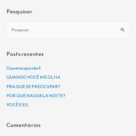
Pesquisar
P
e
s
q
Posts recentes
u
i
O poema que não li
s
QUANDO VOCÊ ME OLHA
a
PRA QUE SE PREOCUPAR?
r
POR QUE NAQUELA NOITE?
p
VOCÊ E EU
o
r
Comentários
: