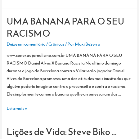
humana
X
UMA BANANA PARA O SEU
Consciência
negra
RACISMO
Deixe um comentário
/
Crônicas
/ Por
Maxi Bezerra
www.conexaojornalismo.com.br UMA BANANA PARA O SEU
RACISMO Daniel Alves X Banana Racista No último domingo
durante o jogo do Barcelona contra o Villarreal o jogador Daniel
Alves do Barcelona promoveu uma das atitudes mais inusitadas que
alguém poderia imaginar contra o preconceito e contra o racismo.
Ele simplesmente comeu a banana que lhe arremessaram das …
UMA
Leia mais »
BANANA
PARA
Lições de Vida: Steve Biko …
O