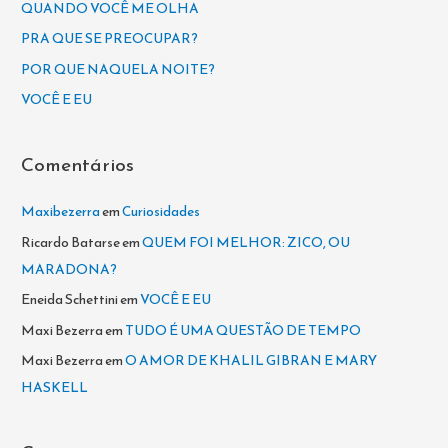
QUANDO VOCÊ ME OLHA
a
PRA QUE SE PREOCUPAR?
r
POR QUE NAQUELA NOITE?
p
VOCÊ E EU
o
r
Comentários
:
Maxibezerra
em
Curiosidades
Ricardo Batarse
em
QUEM FOI MELHOR: ZICO, OU
MARADONA?
Eneida Schettini
em
VOCÊ E EU
Maxi Bezerra
em
TUDO É UMA QUESTÃO DE TEMPO
Maxi Bezerra
em
O AMOR DE KHALIL GIBRAN E MARY
HASKELL