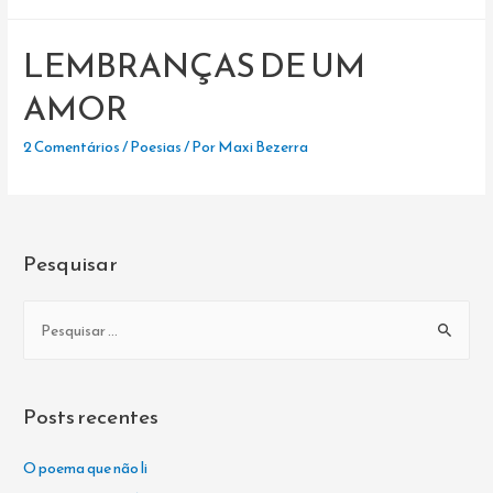
EU
SEJA
LEMBRANÇAS DE UM
AQUELE
HOMEM
AMOR
2 Comentários
/
Poesias
/ Por
Maxi Bezerra
Pesquisar
P
e
s
q
Posts recentes
u
i
O poema que não li
s