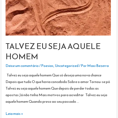
TALVEZ EU SEJA AQUELE
HOMEM
Deixe um comentário
/
Poesias
,
Uncategorized
/ Por
Maxi Bezerra
Talvez eu seja aquele homem Que só deseja uma nova chance
Depois que tudo O que havia concebido Sobre o amor Tornou-se pó
Talvez eu seja aquele homem Que depois de perder todas as
apostas Já não tinha Mais motivos para acreditar Talvez eu seja
aquele homem Quando preso ao seu passado …
TALVEZ
Leia mais »