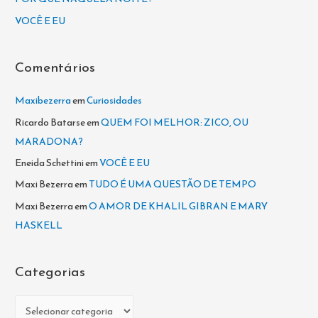
p
VOCÊ E EU
o
r
Comentários
:
Maxibezerra
em
Curiosidades
Ricardo Batarse
em
QUEM FOI MELHOR: ZICO, OU
MARADONA?
Eneida Schettini
em
VOCÊ E EU
Maxi Bezerra
em
TUDO É UMA QUESTÃO DE TEMPO
Maxi Bezerra
em
O AMOR DE KHALIL GIBRAN E MARY
HASKELL
Categorias
C