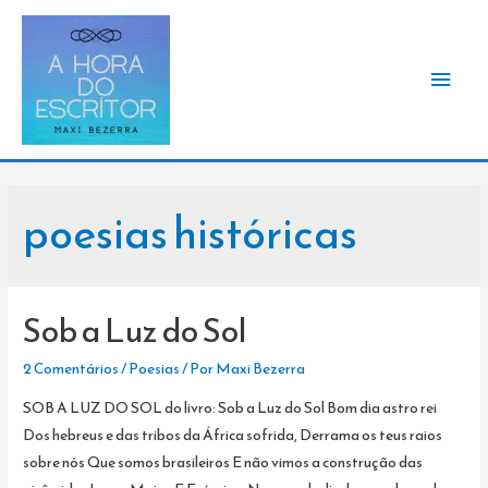
Men
princ
poesias históricas
Sob a Luz do Sol
2 Comentários
/
Poesias
/ Por
Maxi Bezerra
SOB A LUZ DO SOL do livro: Sob a Luz do Sol Bom dia astro rei
Dos hebreus e das tribos da África sofrida, Derrama os teus raios
sobre nós Que somos brasileiros E não vimos a construção das