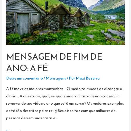
MENSAGEM DE FIM DE
ANO: A FÉ
Deixe um comentário
/
Mensagens
/ Por
Maxi Bezerra
A fé move as maiores montanhas… O medo te impede de alcançar a
glória… A questão é, qual, ou quais montanhas você não conseguiu
remover de sua vida no ano que está em curso? Os maiores exemplos
de fé são descritos pelas religiões e isso faz com que milhares de
pessoas deixem suas casas e …