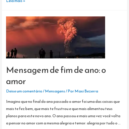
MENSAGEM
Leia mais »
DE
FIM
DE
ANO:
A
FÉ
Mensagem de fim de ano: o
amor
Deixe um comentário
/
Mensagens
/ Por
Maxi Bezerra
Imagino que no final do ano passado o amor foi uma das coisas que
mais te fez bem, que mais te frustrou e que mais alimentou teus
planos para este novo ano. O ano passou e mais uma vez você volta
a pensar no amor com a mesma alegria e temor: alegria por tudo o …