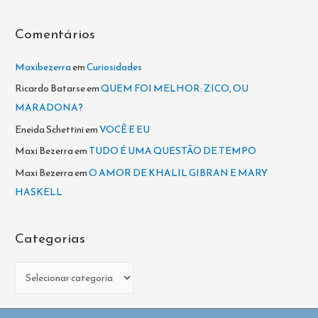
r
Comentários
:
Maxibezerra
em
Curiosidades
Ricardo Batarse
em
QUEM FOI MELHOR: ZICO, OU
MARADONA?
Eneida Schettini
em
VOCÊ E EU
Maxi Bezerra
em
TUDO É UMA QUESTÃO DE TEMPO
Maxi Bezerra
em
O AMOR DE KHALIL GIBRAN E MARY
HASKELL
Categorias
C
a
t