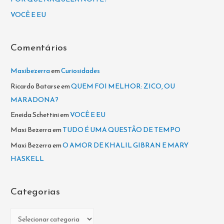
p
VOCÊ E EU
o
r
Comentários
:
Maxibezerra
em
Curiosidades
Ricardo Batarse
em
QUEM FOI MELHOR: ZICO, OU
MARADONA?
Eneida Schettini
em
VOCÊ E EU
Maxi Bezerra
em
TUDO É UMA QUESTÃO DE TEMPO
Maxi Bezerra
em
O AMOR DE KHALIL GIBRAN E MARY
HASKELL
Categorias
C