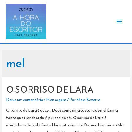
Men
princ
mel
O SORRISO DE LARA
Deixe um comentário
/
Mensagens
/ Por
Maxi Bezerra
O sorriso de Lara é doce… Doce como uma cascata de mel É uma
fonte que transborda A pureza do céu O sorriso de Lara é
eternidade Um sol infinito Um canto singular De uma bela sereia No