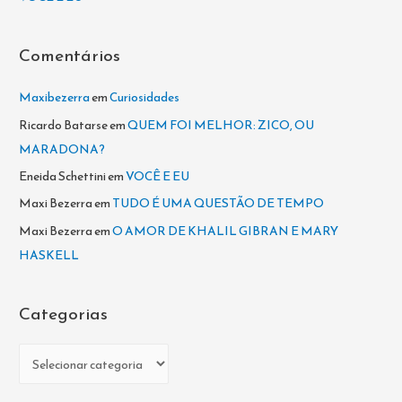
o
r
Comentários
:
Maxibezerra
em
Curiosidades
Ricardo Batarse
em
QUEM FOI MELHOR: ZICO, OU
MARADONA?
Eneida Schettini
em
VOCÊ E EU
Maxi Bezerra
em
TUDO É UMA QUESTÃO DE TEMPO
Maxi Bezerra
em
O AMOR DE KHALIL GIBRAN E MARY
HASKELL
Categorias
C
a