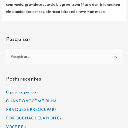
com medo; gravidasaquarela.blogspot.com Mas o dentista ensinou
ele a cuidar dos dentes. Ele ficou feliz e não teve mais medo.
Pesquisar
P
e
s
q
Posts recentes
u
i
O poema que não li
s
QUANDO VOCÊ ME OLHA
a
PRA QUE SE PREOCUPAR?
r
POR QUE NAQUELA NOITE?
p
VOCÊ E EU