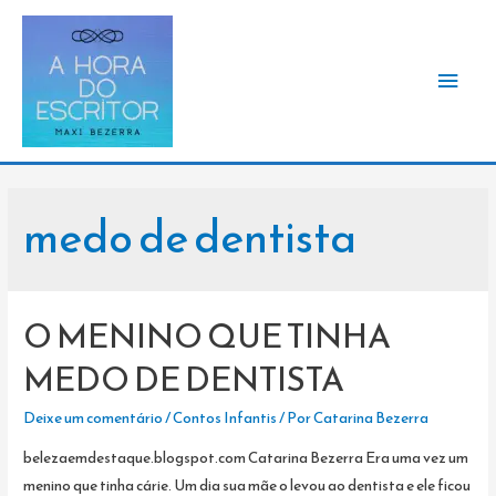
Men
princ
medo de dentista
O MENINO QUE TINHA
MEDO DE DENTISTA
Deixe um comentário
/
Contos Infantis
/ Por
Catarina Bezerra
belezaemdestaque.blogspot.com Catarina Bezerra Era uma vez um
menino que tinha cárie. Um dia sua mãe o levou ao dentista e ele ficou