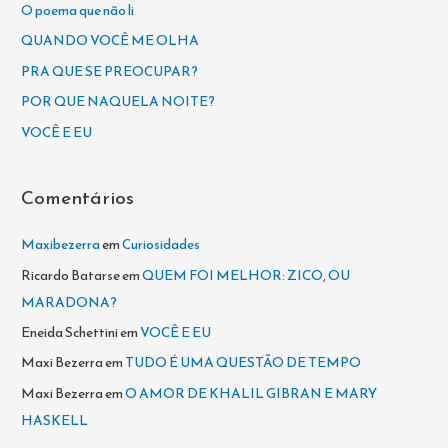
i
O poema que não li
s
QUANDO VOCÊ ME OLHA
a
PRA QUE SE PREOCUPAR?
r
POR QUE NAQUELA NOITE?
p
VOCÊ E EU
o
r
Comentários
:
Maxibezerra
em
Curiosidades
Ricardo Batarse
em
QUEM FOI MELHOR: ZICO, OU
MARADONA?
Eneida Schettini
em
VOCÊ E EU
Maxi Bezerra
em
TUDO É UMA QUESTÃO DE TEMPO
Maxi Bezerra
em
O AMOR DE KHALIL GIBRAN E MARY
HASKELL