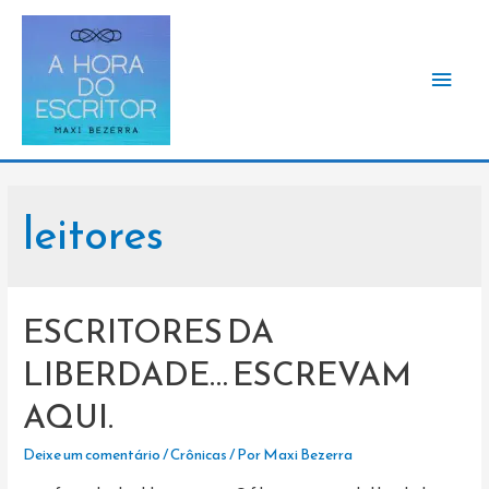
Men
princ
leitores
ESCRITORES DA
LIBERDADE… ESCREVAM
AQUI.
Deixe um comentário
/
Crônicas
/ Por
Maxi Bezerra