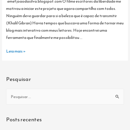
emefjoaodasilva.blogspot.com O filme escritores da liberdade me
motivou a iniciar este projeto que agora compartilho com todos.
Ninguém deve guardar para si a beleza que é capaz de transmitir
(Khalil Gibran) Havia tempos que buscava uma forma de tornar meu
blog mais interativo com meus leitores. Hoje encontrei uma
ferramenta que finalmente me possibilitou …
ESCRITORES
Leia mais »
DA
LIBERDADE…
ESCREVAM
Pesquisar
AQUI.
P
e
s
q
Posts recentes
u