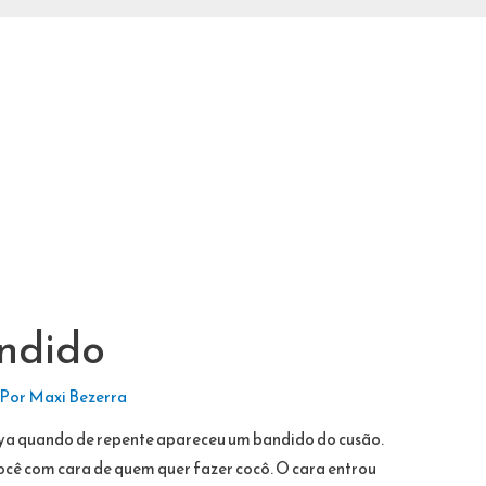
andido
 Por
Maxi Bezerra
a quando de repente apareceu um bandido do cusão.
ocê com cara de quem quer fazer cocô. O cara entrou