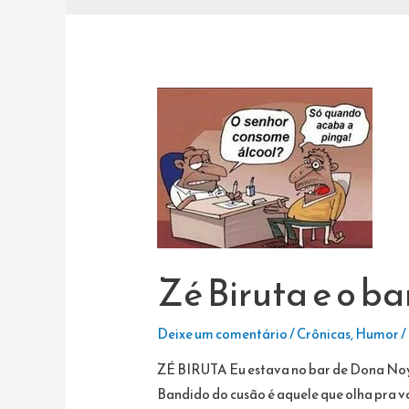
Zé Biruta e o b
Deixe um comentário
/
Crônicas
,
Humor
/
ZÉ BIRUTA Eu estava no bar de Dona Noy
Bandido do cusão é aquele que olha pra v