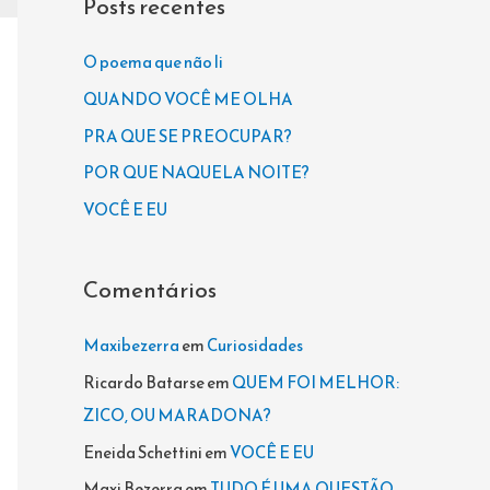
Posts recentes
u
i
O poema que não li
s
QUANDO VOCÊ ME OLHA
a
PRA QUE SE PREOCUPAR?
r
POR QUE NAQUELA NOITE?
p
VOCÊ E EU
o
r
Comentários
:
Maxibezerra
em
Curiosidades
Ricardo Batarse
em
QUEM FOI MELHOR:
ZICO, OU MARADONA?
Eneida Schettini
em
VOCÊ E EU
Maxi Bezerra
em
TUDO É UMA QUESTÃO