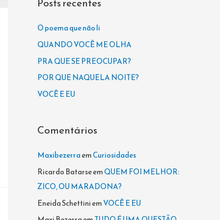
Posts recentes
u
i
O poema que não li
s
QUANDO VOCÊ ME OLHA
a
PRA QUE SE PREOCUPAR?
r
POR QUE NAQUELA NOITE?
p
VOCÊ E EU
o
r
Comentários
:
Maxibezerra
em
Curiosidades
Ricardo Batarse
em
QUEM FOI MELHOR:
ZICO, OU MARADONA?
Eneida Schettini
em
VOCÊ E EU
Maxi Bezerra
em
TUDO É UMA QUESTÃO