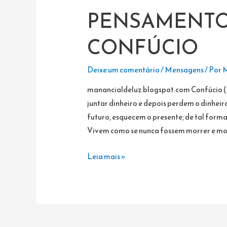
PENSAMENTO 
CONFÚCIO
Deixe um comentário
/
Mensagens
/ Por
M
manancialdeluz.blogspot.com Confúcio (
juntar dinheiro e depois perdem o dinhei
futuro, esquecem o presente; de tal form
Vivem como se nunca fossem morrer e mor
PENSAMENTO
Leia mais »
DO
DIA:
CONFÚCIO