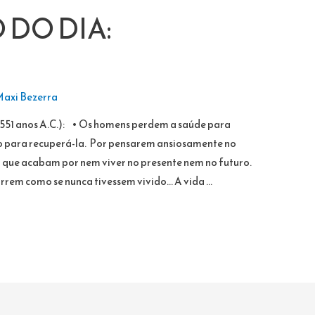
DO DIA:
axi Bezerra
551 anos A.C.): • Os homens perdem a saúde para
ro para recuperá-la. Por pensarem ansiosamente no
a que acabam por nem viver no presente nem no futuro.
rem como se nunca tivessem vivido… A vida …