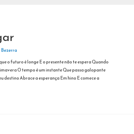
gar
 Bezerra
ue o futuro é longe E o presente não te espera Quando
rimavera O tempo é um instante Que passa galopante
teu destino Abrace a esperança Em hino E comece a