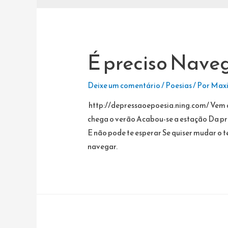
É preciso Nave
Deixe um comentário
/
Poesias
/ Por
Maxi
http://depressaoepoesia.ning.com/ Vem q
chega o verão Acabou-se a estação Da p
E não pode te esperar Se quiser mudar o 
navegar.