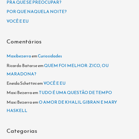
PRA QUE SE PREOCUPAR?
r
POR QUE NAQUELA NOITE?
p
VOCÊ E EU
o
r
Comentários
:
Maxibezerra
em
Curiosidades
Ricardo Batarse
em
QUEM FOI MELHOR: ZICO, OU
MARADONA?
Eneida Schettini
em
VOCÊ E EU
Maxi Bezerra
em
TUDO É UMA QUESTÃO DE TEMPO
Maxi Bezerra
em
O AMOR DE KHALIL GIBRAN E MARY
HASKELL
Categorias