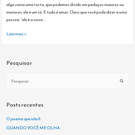
algo como uma torta, que podemos dividir em pedaços maiores ou
menores; ele é um só. E tudo é amor. Claro que você pode dizer a uma
pessoa: “ele é a coisa …
GIBRAN
Leia mais »
DECLARA
SEU
AMOR
Pesquisar
P
e
s
q
Posts recentes
u
i
O poema que não li
s
QUANDO VOCÊ ME OLHA
a