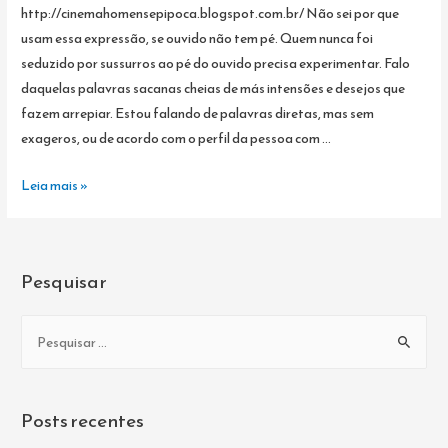
http://cinemahomensepipoca.blogspot.com.br/ Não sei por que
usam essa expressão, se ouvido não tem pé. Quem nunca foi
seduzido por sussurros ao pé do ouvido precisa experimentar. Falo
daquelas palavras sacanas cheias de más intensões e desejos que
fazem arrepiar. Estou falando de palavras diretas, mas sem
exageros, ou de acordo com o perfil da pessoa com …
SUSSURROS
Leia mais »
AO
PÉ
DO
Pesquisar
OUVIDO
P
e
s
q
Posts recentes
u