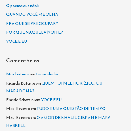
i
O poema que não li
s
QUANDO VOCÊ ME OLHA
a
PRA QUE SE PREOCUPAR?
r
POR QUE NAQUELA NOITE?
p
VOCÊ E EU
o
r
Comentários
:
Maxibezerra
em
Curiosidades
Ricardo Batarse
em
QUEM FOI MELHOR: ZICO, OU
MARADONA?
Eneida Schettini
em
VOCÊ E EU
Maxi Bezerra
em
TUDO É UMA QUESTÃO DE TEMPO
Maxi Bezerra
em
O AMOR DE KHALIL GIBRAN E MARY
HASKELL