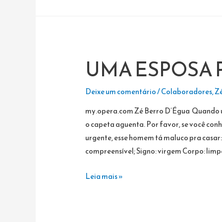
BIRUTA
OFERECE
Á
FUTURA
UMA ESPOSA P
ESPOSA
Deixe um comentário
/
Colaboradores
,
Zé
my.opera.com Zé Berro D’Égua Quando u
o capeta aguenta. Por favor, se você con
urgente, esse homem tá maluco pra casar: A
compreensível; Signo: virgem Corpo: limpo
UMA
Leia mais »
ESPOSA
PARA
ZÉ