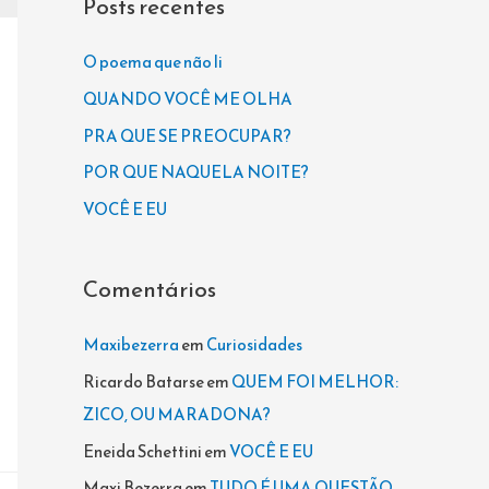
Posts recentes
u
i
O poema que não li
s
QUANDO VOCÊ ME OLHA
a
PRA QUE SE PREOCUPAR?
r
POR QUE NAQUELA NOITE?
p
VOCÊ E EU
o
r
Comentários
:
Maxibezerra
em
Curiosidades
Ricardo Batarse
em
QUEM FOI MELHOR:
ZICO, OU MARADONA?
Eneida Schettini
em
VOCÊ E EU
Maxi Bezerra
em
TUDO É UMA QUESTÃO