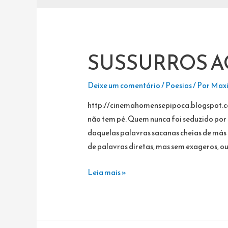
SUSSURROS A
Deixe um comentário
/
Poesias
/ Por
Maxi
http://cinemahomensepipoca.blogspot.com
não tem pé. Quem nunca foi seduzido por 
daquelas palavras sacanas cheias de más 
de palavras diretas, mas sem exageros, o
SUSSURROS
Leia mais »
AO
PÉ
DO
OUVIDO