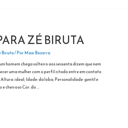
ARA ZÉ BIRUTA
 Biruta
/ Por
Maxi Bezerra
m homem chega solteiro aos sessenta dizem que nem
hecer uma mulher com o perfil citado entre em contato
ltura: ideal; Idade: da loba; Personalidade: gentil e
 e cheiroso Cor: do …