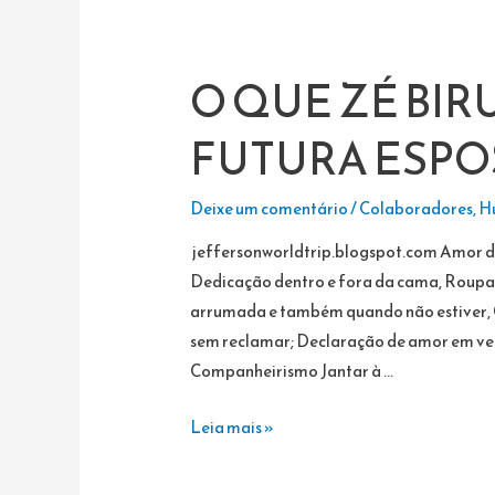
O QUE ZÉ BIR
FUTURA ESPO
Deixe um comentário
/
Colaboradores
,
H
jeffersonworldtrip.blogspot.com Amor de 
Dedicação dentro e fora da cama, Roupa 
arrumada e também quando não estiver, 
sem reclamar; Declaração de amor em ver
Companheirismo Jantar à …
O
Leia mais »
QUE
ZÉ