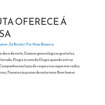
UTA OFERECE Á
SA
umor
,
Zé Biruta
/ Por
Maxi Bezerra
dia e de noite, Exames ginecológicos gratuitos,
lavada, Elogio à comida Elogio quando estiver
Companhia nas lojas de roupa e nos supermercados,
sos, Passeios às praias de naturismo Bom humor