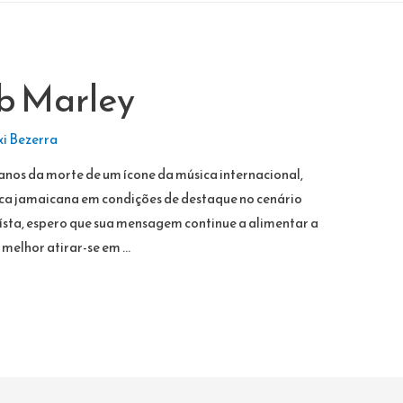
b Marley
i Bezerra
os da morte de um ícone da música internacional,
ca jamaicana em condições de destaque no cenário
tísta, espero que sua mensagem continue a alimentar a
 melhor atirar-se em …