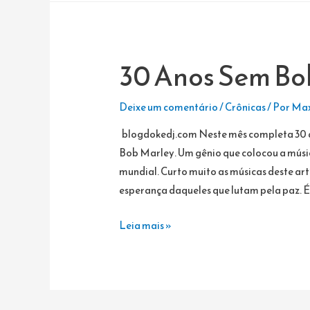
BIRUTA
30 Anos Sem Bo
Deixe um comentário
/
Crônicas
/ Por
Max
blogdokedj.com Neste mês completa 30 an
Bob Marley. Um gênio que colocou a músi
mundial. Curto muito as músicas deste ar
esperança daqueles que lutam pela paz. É
30
Leia mais »
Anos
Sem
Bob
Marley