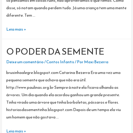
só pensamos em coisas ruins, não aproveitamos o que temos. Como
disse, só notam quando perdem tudo. Já uma criança tem uma mente
diferente. Tem …
VAMOS
Leia mais »
MUDAR
O
O PODER DA SEMENTE
MUNDO
Deixe um comentário
/
Contos Infantis
/ Por
Maxi Bezerra
bruxinhaalegre.blogspot.com Catarina Bezerra Era uma vez uma
pequena semente que achava que não era útil.
http://www.paulinas.org.br Sempre à noite ela ficava olhando as
árvores. Um dia quando ela acordou ganhou um grande presente.
Tinha virado uma árvore que tinha borboletas, pássaros e flores.
historiasdasementinha.blogspot.com Depois de um tempo ela viu
um homem que não gostava …
O
Leia mais »