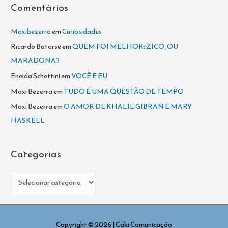
Comentários
:
Maxibezerra
em
Curiosidades
Ricardo Batarse
em
QUEM FOI MELHOR: ZICO, OU
MARADONA?
Eneida Schettini
em
VOCÊ E EU
Maxi Bezerra
em
TUDO É UMA QUESTÃO DE TEMPO
Maxi Bezerra
em
O AMOR DE KHALIL GIBRAN E MARY
HASKELL
Categorias
C
a
t
e
Copyright © 2026
| Caki Comunicação