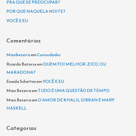
PRA QUE SE PREOCUPAR?
r
POR QUE NAQUELA NOITE?
p
VOCÊ E EU
o
r
Comentários
:
Maxibezerra
em
Curiosidades
Ricardo Batarse
em
QUEM FOI MELHOR: ZICO, OU
MARADONA?
Eneida Schettini
em
VOCÊ E EU
Maxi Bezerra
em
TUDO É UMA QUESTÃO DE TEMPO
Maxi Bezerra
em
O AMOR DE KHALIL GIBRAN E MARY
HASKELL
Categorias