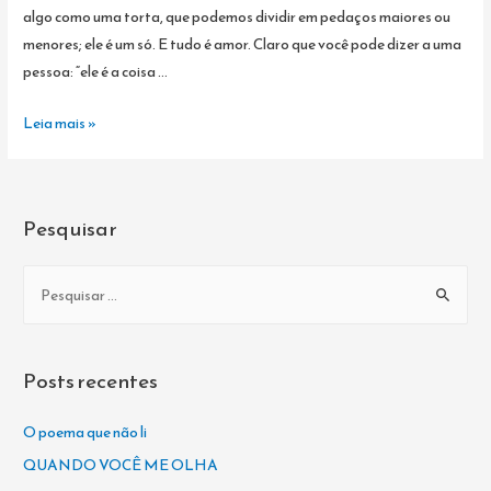
algo como uma torta, que podemos dividir em pedaços maiores ou
menores; ele é um só. E tudo é amor. Claro que você pode dizer a uma
pessoa: “ele é a coisa …
GIBRAN
Leia mais »
DECLARA
SEU
AMOR
Pesquisar
P
e
s
q
Posts recentes
u
i
O poema que não li
s
QUANDO VOCÊ ME OLHA
a