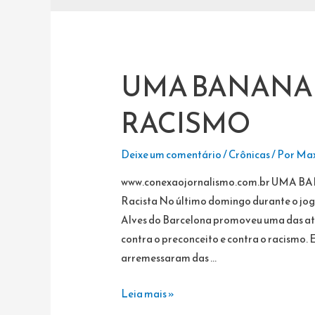
UMA BANANA 
RACISMO
Deixe um comentário
/
Crônicas
/ Por
Max
www.conexaojornalismo.com.br UMA B
Racista No último domingo durante o jogo
Alves do Barcelona promoveu uma das ati
contra o preconceito e contra o racismo.
arremessaram das …
UMA
Leia mais »
BANANA