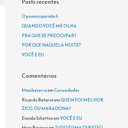
Posts recentes
u
i
O poema que não li
s
QUANDO VOCÊ ME OLHA
a
PRA QUE SE PREOCUPAR?
r
POR QUE NAQUELA NOITE?
p
VOCÊ E EU
o
r
Comentários
:
Maxibezerra
em
Curiosidades
Ricardo Batarse
em
QUEM FOI MELHOR:
ZICO, OU MARADONA?
Eneida Schettini
em
VOCÊ E EU
Maxi Bezerra
em
TUDO É UMA QUESTÃO